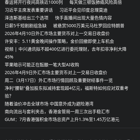
春运将开行夜间高铁近1000列
每天做三顿饭肺癌风险高倍
习近平主席发表重要讲话
习近平会见印度总理莫迪
泽连斯基给出三个选项
快手直播间出现大量色情内容
日薪5千短剧剧组急缺
被悬赏5000万美元马杜罗回应特朗普
2026年4月10日外汇市场主要货币对上一交易日收盘价
许安丰：5.11黄金晚间操作策略，金价回撤即使上车机会
视频 | 中兴通讯拟不超400亿进行委托理财，去年扣非净利大降
45%
苹果暗示可能正在酝酿一笔大型AI收购
2026年4月9日外汇市场主要货币对上一交易日收盘价
周二（3月17日）外汇市场行情回顾及重要财经事件一览
净利“腰斩”叠加股东拟减持套现超4亿元，福斯特如何应对双重考
验？
随着油价冲击全球市场 中国意外成为避险港湾
南向流出与套利夹击，香港金管局一周三次出手稳汇市
GUM：7月香港强积金市场总资产上升1.3%至1.45万亿港元