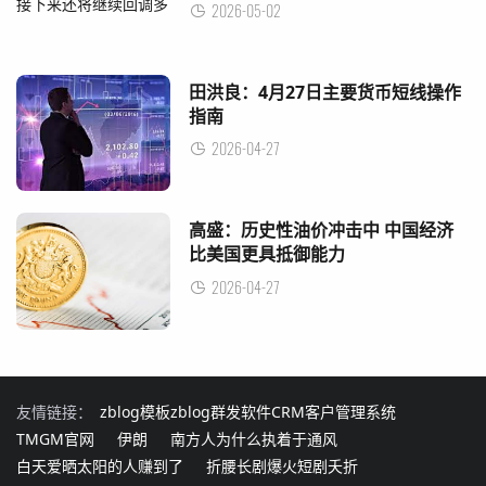
2026-05-02
田洪良：4月27日主要货币短线操作
指南
2026-04-27
高盛：历史性油价冲击中 中国经济
比美国更具抵御能力
2026-04-27
友情链接：
zblog模板
zblog群发软件
CRM客户管理系统
TMGM官网
伊朗
南方人为什么执着于通风
白天爱晒太阳的人赚到了
折腰长剧爆火短剧夭折