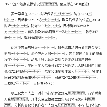
30/32这个短期支撑情况，强支撑在3410附近！
黄金早盘在3430/32附近做多，防守3424
，目标看3450上方，欧盘后做多的位置在3410
附近，防守3402 ，目标看3430/40上
方，首次触及3468附近空一次，防守347
5 ，看3446附近 。
此次中东局势升级，对全球市场的石油供需会受到
影响，油价应声大涨 ，甚至超过了黄金的靓眼
程度 ，动乱上升后续出口就会更少达到减产的程
度，早间再度大幅高开到77.5附近然后大跌到日内目前
低点72.9附近，幅度和速度都非常大 ，操作上
回踩支撑附近先做多，回踩72-72.5做多，
止损0.7 ，目标看74-75！
以上仅为个人当下对市场行情解读观点，行情瞬息
万变，具体交易应根据盘面实际具体走势研判
，分析内容仅代表作者个人观点，不构成具体操作