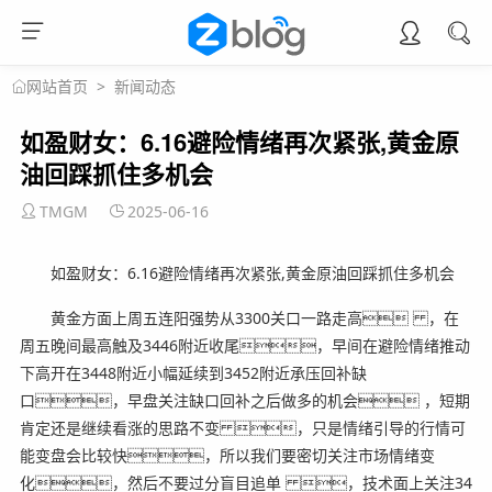
>
新闻动态
网站首页
如盈财女：6.16避险情绪再次紧张,黄金原
油回踩抓住多机会
TMGM
2025-06-16
如盈财女：6.16避险情绪再次紧张,黄金原油回踩抓住多机会
黄金方面上周五连阳强势从3300关口一路走高 ，在
周五晚间最高触及3446附近收尾，早间在避险情绪推动
下高开在3448附近小幅延续到3452附近承压回补缺
口，早盘关注缺口回补之后做多的机会 ，短期
肯定还是继续看涨的思路不变 ，只是情绪引导的行情可
能变盘会比较快，所以我们要密切关注市场情绪变
化，然后不要过分盲目追单 ，技术面上关注34